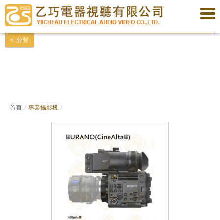
< 分類
專業攝影機,4K專業攝影機,電影鏡頭,鏡頭,專業收音,專業腳架,氣密箱,防護箱,專業
監視器,監看紀錄器,專業照明設備,LED燈,導播系統,紀錄器,記憶卡,訊號轉換器,遙
控器,剪輯軟體,攝影棚,3G-SDI,6G-SDI,12G-SDI,SDI,HDMI,XLR,Canon頭,影像線,
聲音線,線材
首頁
專業攝影機