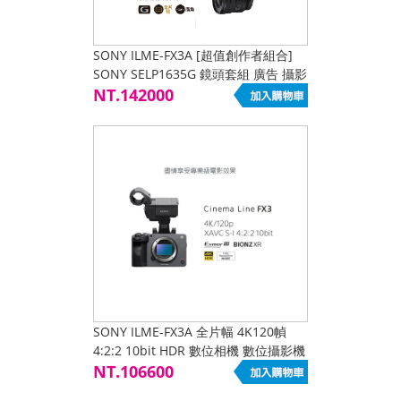
SONY ILME-FX3A [超值創作者組合]
SONY SELP1635G 鏡頭套組 廣告 攝影
婚攝 短片 紀錄 演講 會議 YT 公司貨
NT.142000
SONY ILME-FX3A 全片幅 4K120幀
4:2:2 10bit HDR 數位相機 數位攝影機
鏡頭可換式 低光源 高動態 錄影 攝影
NT.106600
公司貨