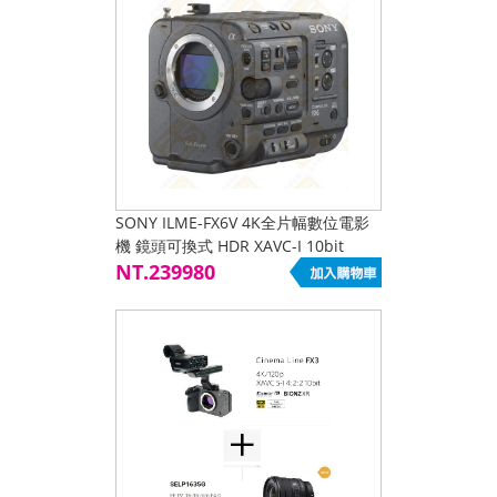
SONY ILME-FX6V 4K全片幅數位電影
機 鏡頭可換式 HDR XAVC-I 10bit
4:2:2 4K/120p E接環 公司貨
NT.239980