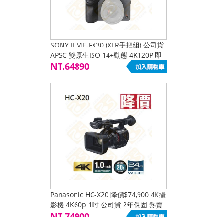
SONY ILME-FX30 (XLR手把組) 公司貨
APSC 雙原生ISO 14+動態 4K120P 即
時眼睛追蹤對焦 五軸防手震 內建風扇
NT.64890
Panasonic HC-X20 降價$74,900 4K攝
影機 4K60p 1吋 公司貨 2年保固 熱賣
促銷降價
NT.74900