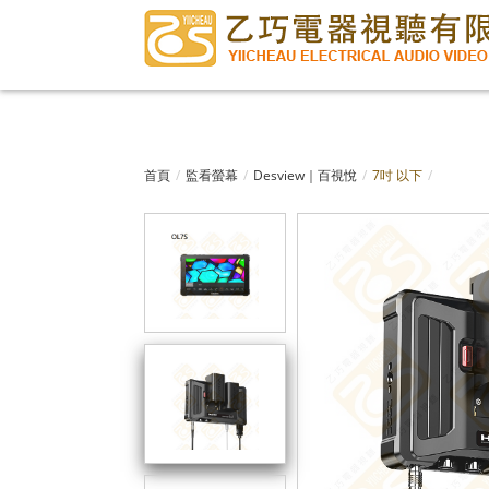
首頁
監看螢幕
Desview｜百視悅
7吋 以下