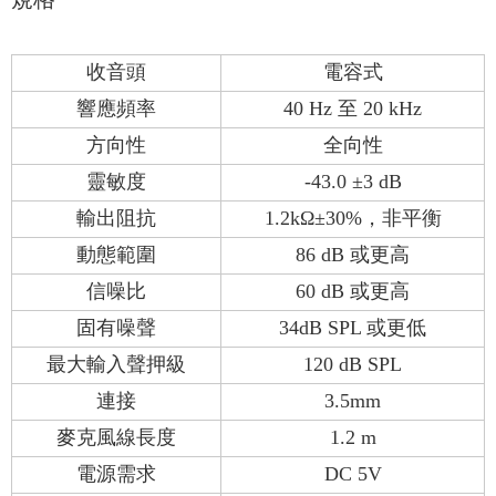
收音頭
電容式
響應頻率
40 Hz 至 20 kHz
方向性
全向性
靈敏度
-43.0 ±3 dB
輸出阻抗
1.2kΩ±30%，非平衡
動態範圍
86 dB 或更高
信噪比
60 dB 或更高
固有噪聲
34dB SPL 或更低
最大輸入聲押級
120 dB SPL
連接
3.5mm
麥克風線長度
1.2 m
電源需求
DC 5V