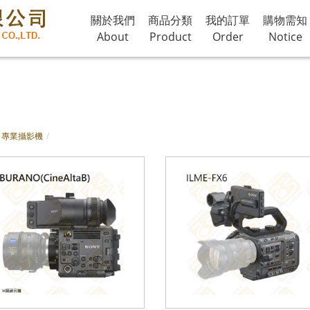
關於我們
商品分類
我的訂單
購物需知
About
Product
Order
Notice
機,4K專業攝影機,電影鏡頭,鏡頭,專業收音,專業腳架,氣密箱,防護箱,專業監視器,監看紀
器,剪輯軟體,攝影棚,3G-SDI,6G-SDI,12G-SDI,SDI,HDMI,XLR,Canon頭,影像線,聲音
專業攝影機