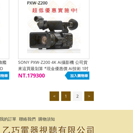
 旗艦
SONY PXW-Z200 4K Ai攝影機 公司貨
ED
來這買最划算 *現金優惠價 Ai技術 1吋
20x 12G-SDI HDR
NT.179300
<
1
2
>
我的訂單
聯絡我們
購物須知