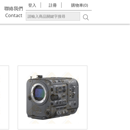
登入
註冊
購物車(0)
聯絡我們
Contact
錄器,專業照明設備,LED燈,導播系統,紀錄器,記憶卡,訊號轉
線,線材