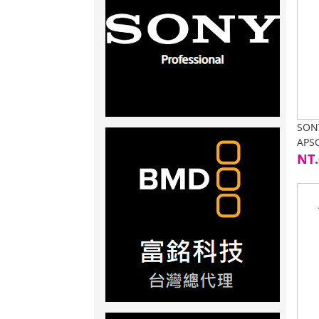
SON
APS
時眼
NT.