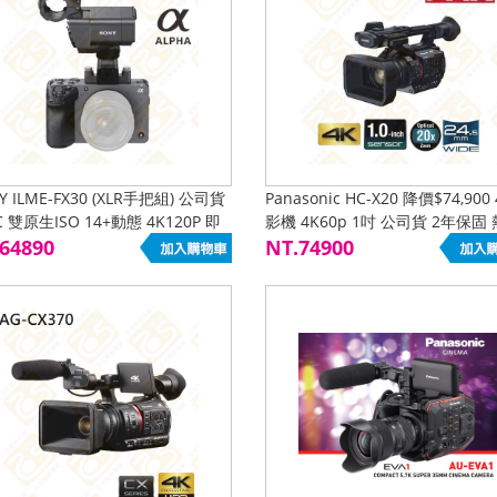
Y ILME-FX30 (XLR手把組) 公司貨
Panasonic HC-X20 降價$74,900
C 雙原生ISO 14+動態 4K120P 即
影機 4K60p 1吋 公司貨 2年保固
睛追蹤對焦 五軸防手震 內建風扇
64890
促銷降價
NT.74900