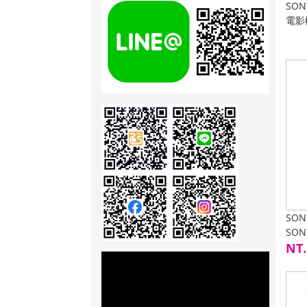
SON
電影
生IS
SON
SON
婚攝
NT.