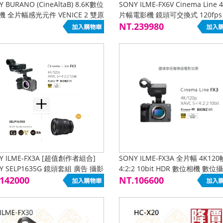
Y BURANO (CineAltaB) 8.6K數位
SONY ILME-FX6V Cinema Line 
機 全片幅感光元件 VENICE 2 雙原
片幅電影機 鏡頭可交換式 120fps
O AI晶片 E接環 E-mount
ND
NT.239980
Y ILME-FX3A [超值創作者組合]
SONY ILME-FX3A 全片幅 4K120
Y SELP1635G 鏡頭套組 廣告 攝影
4:2:2 10bit HDR 數位相機 數
 短片 紀錄 演講 會議 YT 公司貨
142000
鏡頭可換式 低光源 高動態 錄影 
NT.106600
公司貨