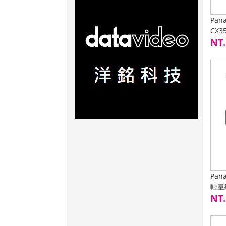
Pan
CX3
輸入
NT.
Pan
輕量
NT.