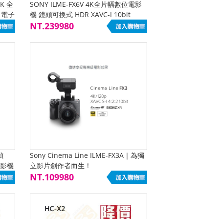
4K 全
SONY ILME-FX6V 4K全片幅數位電影
 電子
機 鏡頭可換式 HDR XAVC-I 10bit
4:2:2 4K/120p E接環 公司貨
NT.239980
幀
Sony Cinema Line ILME-FX3A｜為獨
位攝影機
立影片創作者而生！
攝影
NT.109980