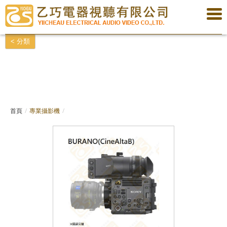
< 分類
專業攝影機,4K專業攝影機,電影鏡頭,鏡頭,專業收音,專業腳架,氣密箱,防護箱,專業
監視器,監看紀錄器,專業照明設備,LED燈,導播系統,紀錄器,記憶卡,訊號轉換器,遙
控器,剪輯軟體,攝影棚,3G-SDI,6G-SDI,12G-SDI,SDI,HDMI,XLR,Canon頭,影像線,
聲音線,線材
首頁
專業攝影機