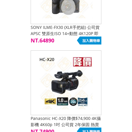
SONY ILME-FX30 (XLR手把組) 公司貨
APSC 雙原生ISO 14+動態 4K120P 即
時眼睛追蹤對焦 五軸防手震 內建風扇
NT.64890
Panasonic HC-X20 降價$74,900 4K攝
影機 4K60p 1吋 公司貨 2年保固 熱賣
促銷降價
NT.74900