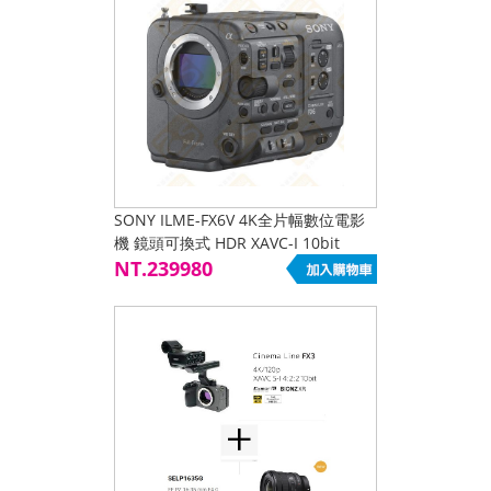
SONY ILME-FX6V 4K全片幅數位電影
機 鏡頭可換式 HDR XAVC-I 10bit
4:2:2 4K/120p E接環 公司貨
NT.239980