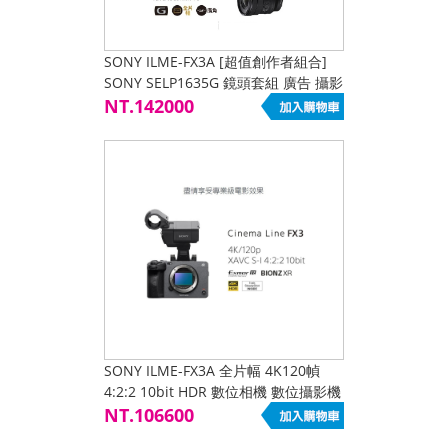
SONY ILME-FX3A [超值創作者組合]
SONY SELP1635G 鏡頭套組 廣告 攝影
婚攝 短片 紀錄 演講 會議 YT 公司貨
NT.142000
SONY ILME-FX3A 全片幅 4K120幀
4:2:2 10bit HDR 數位相機 數位攝影機
鏡頭可換式 低光源 高動態 錄影 攝影
NT.106600
公司貨