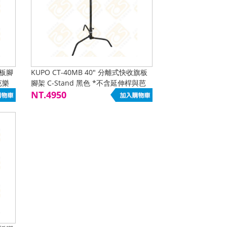
旗板腳
KUPO CT-40MB 40" 分離式快收旗板
芭樂
腳架 C-Stand 黑色 *不含延伸桿與芭
樂頭
NT.4950