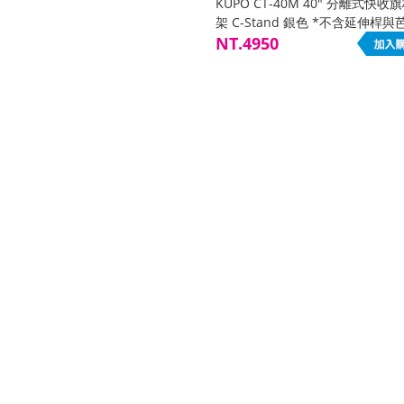
KUPO CT-40M 40" 分離式快收
架 C-Stand 銀色 *不含延伸桿與
頭
NT.4950