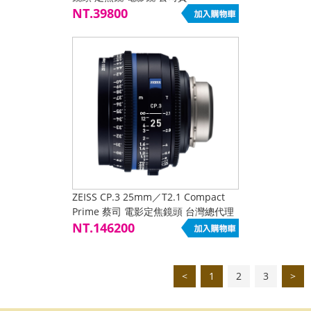
NT.39800
ZEISS CP.3 25mm／T2.1 Compact
Prime 蔡司 電影定焦鏡頭 台灣總代理
公司貨 鏡頭接口 EF,MFT,F,PL,E Mount
NT.146200
<
1
2
3
>