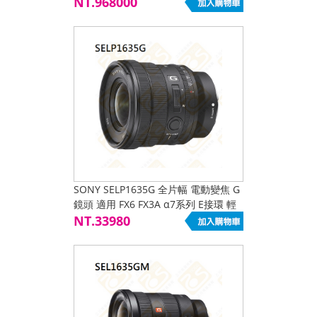
接環 E-mount T1.5 12片圓形光圈 防
NT.968000
塵防滴 公司
SONY SELP1635G 全片幅 電動變焦 G
鏡頭 適用 FX6 FX3A α7系列 E接環 輕
量化
NT.33980