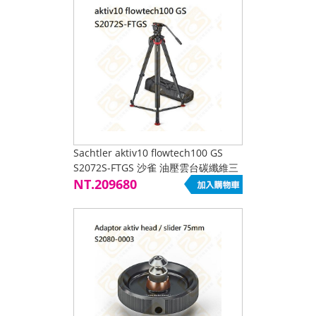
Sachtler aktiv10 flowtech100 GS
S2072S-FTGS 沙雀 油壓雲台碳纖維三
腳架組 12kg 100mm 液壓 地面延伸器
NT.209680
公