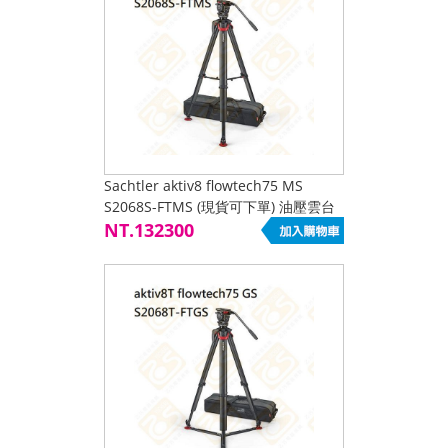
Sachtler aktiv8 flowtech75 MS
S2068S-FTMS (現貨可下單) 油壓雲台
碳纖維三腳架組12kg 液壓雲台 中止 公
NT.132300
司貨 沙雀