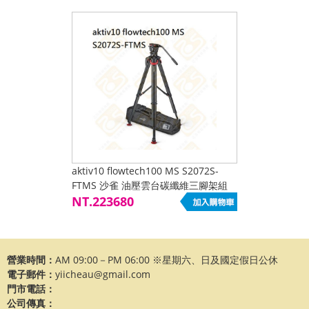
aktiv10 flowtech100 MS S2072S-
FTMS 沙雀 油壓雲台碳纖維三腳架組
12kg 100mm 液壓雲台 中置延伸器 公
NT.223680
司貨
營業時間：
AM 09:00－PM 06:00 ※星期六、日及國定假日公休
電子郵件：
yiicheau@gmail.com
門市電話：
公司傳真：