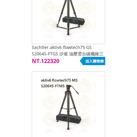
Sachtler aktiv6 flowtech75 GS
S2064S-FTGS 沙雀 油壓雲台碳纖維三
腳架組 8kg 液壓雲台 地面延伸器 公司
NT.122320
貨