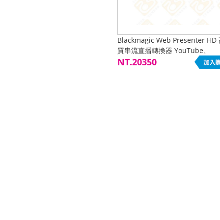
Blackmagic Web Presenter H
質串流直播轉換器 YouTube、
Facebook、Twitter、Skype、Z
NT.20350