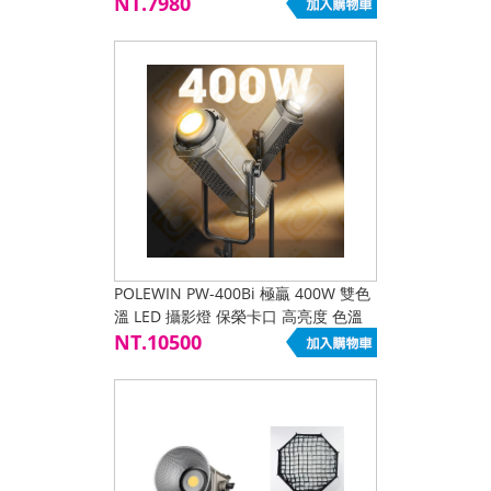
亮度 色溫可調 曼比利 manbily
NT.7980
POLEWIN PW-400Bi 極贏 400W 雙色
溫 LED 攝影燈 保榮卡口 高亮度 色溫
可調 電影級 舞台 亮度可調 曼比利
NT.10500
manbily